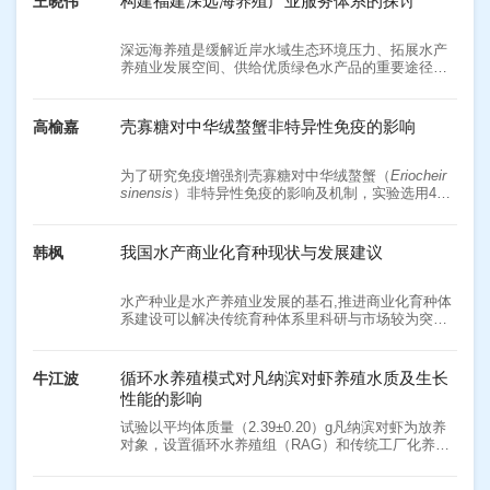
构建福建深远海养殖产业服务体系的探讨
王晓伟
（20.019±6.224）、（218.750±78.701）、
注，对其进行特定的遗传改造也成为了可能。本文通
（93.710±5.674）。实验组仿刺参的4种温度耐受性相
过从转化系统、转化方法、转化影响因素、外源蛋白
关基因的上调时间早于对照组，表明实验组仿刺参对
表达等四个方面进行总结归纳，阐述了小球藻在基因
深远海养殖是缓解近岸水域生态环境压力、拓展水产
外界高温的适应能力强于对照组。因此，高温驯化后
工程改造领域中的应用和仍存在的难题，期望为小球
养殖业发展空间、供给优质绿色水产品的重要途径。
的仿刺参能够更早地对外界高温变化做出反应。
藻的高附加值产品生产提供理论支持和参考。
福建省深远海养殖正处于起步阶段，管理部门出台了
《福建省深海装备养殖项目试点工作方案（2021—
2023年）》，研究破解深远海养殖产业技术，打造全
壳寡糖对中华绒螯蟹非特异性免疫的影响
高榆嘉
产业链，建立和完善产业服务体系，探索海水养殖新
领域、新机制、新模式。本文围绕深远海养殖产业发
展需求，坚持问题导向，提出了三个环节六个服务系
为了研究免疫增强剂壳寡糖对中华绒螯蟹（
Eriocheir
统的深远海养殖产业发展服务体系，即产前环节的基
sinensis
）非特异性免疫的影响及机制，实验选用45
础设施建设服务、财政金融支撑服务，产中环节的生
只（20±2） g附肢完整、个体均匀、健康的中华绒螯
产技术服务、产业供应链服务，以及产后环节的品牌
蟹，随机分为3组，每组15只，分别注射浓度为0（对
建设服务、加工流通服务，并给出了构建服务体系的
-1
照组）、50、200 μg·mL
的壳寡糖0.1 mL，24 h后收
我国水产商业化育种现状与发展建议
韩枫
对策建议，旨在为深远海养殖产业可持续发展提供可
集血清和血淋巴细胞，分析免疫酶活力和免疫基因的
靠的服务性支撑体系。
变化。结果显示，与对照组相比，壳寡糖显著提高了
中华绒螯蟹血清中超氧化物歧化酶、过氧化氢酶、谷
水产种业是水产养殖业发展的基石,推进商业化育种体
胱甘肽过氧化物酶和溶菌酶的活性，并且显著增加了
系建设可以解决传统育种体系里科研与市场较为突出
血清中一氧化氮的含量，降低了血清中丙二醛的含
的分离问题。为进一步推进水产商业化育种发展,本文
量。实时荧光定量PCR结果显示，与对照组相比，壳
通过文献查询、数据统计、案例对比等方式,分析我国
寡糖显著增强了Toll信号通路中
EsToll1、EsToll2、
水产种业企业发展现状及短板,认为我国水产种业企业
循环水养殖模式对凡纳滨对虾养殖水质及生长
牛江波
EsMyD88、EsTube、EsPelle
和
EsDorsal
的表达，上
发展势头良好,表现在企业育种意识提升、保种控种技
性能的影响
调抗脂多糖因子
EsALF
和
EsALF3
的表达。研究表明，
术有效应用、商业化育种形式多样等方面;同时,我国水
壳寡糖能够提高中华绒螯蟹非特异性免疫和抗氧化能
产种业企业也存在企业竞争力弱、发展潜力不足、抗
试验以平均体质量（2.39±0.20）g凡纳滨对虾为放养
力，开启Toll信号通路，促进抗脂多糖因子的表达。本
风险能力弱等问题,表现在自主创新能力不足、育种研
对象，设置循环水养殖组（RAG）和传统工厂化养殖
研究为壳寡糖在中华绒螯蟹中的应用提供理论支撑。
发投入少、企业规模偏小等方面。因此,本文提出通过
3
组（IAG）,每组3个重复；放养密度为750尾/m
,盐度
从育种对象、育种流程两方面差异化制定育种创新策
18;养殖期为2022年7月23日至9月10日，为期50 d。通