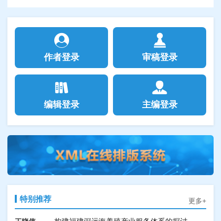
（L4）、13.68%（L5）的等氮饲料，并选用初始平均
1）当饲料脂肪水平为9.72%~11.74%时，杉虎斑幼鱼
分析
体质量为7.16 g左右的杉虎斑幼鱼，随机分为5组，每
生长性能最佳，增重率和肥满度显著最高，饲料系数
结论
组3个重复，每个重复20尾鱼，开展为期56 d的投喂实
背景
显著最低（
P
<0.05）。2）饲料脂肪水平对杉虎斑全
本研究条件下，杉虎斑幼鱼饲料中脂肪的建议添加量
验。
牡蛎具有强大的金属富集能力，被称为铜、锌超富集
鱼和肌肉水分含量影响不显著，全鱼和肌肉粗脂肪含
为9.77%~10.39%。
意义
生物。同时，牡蛎在富集大量铜、锌后仍能正常存
量随脂肪水平的升高而逐渐升高，全鱼粗蛋白含量随
目的
本研究结果可为杉虎斑幼鱼精准、高效配合饲料的开
活，表现出超强的金属耐受能力。牡蛎对金属的富集
脂肪水平的升高而逐渐降低。3）血清总蛋白、白蛋
探究不同金属富集能力的福建牡蛎在不同发育阶段对
发提供参考依据。
能力存在显著的个体差异，是一种数量性状。目前已
白、低密度脂蛋白含量均随饲料脂肪水平的升高而降
铜、锌耐受性的差异。
方法
仿刺参南移养殖温度耐受性相关基因的差异表
朱志煌
作者登录
审稿登录
有采用富集动力学和全基因组关联分析等方法对牡蛎
低，血清葡萄糖、甘油三酯、总胆固醇、高密度脂蛋
本研究利用福建牡蛎（
Crassostrea angulata
）高铜锌
达分析
金属富集能力差异的机制进行解析的研究。但富集能
白含量以及谷丙转氨酶和谷草转氨酶活性随饲料脂肪
富集品系和低铜锌富集品系开展实验，测定不同品系
结果
力差异是否影响金属耐受性尚无定论。
水平的升高而升高。4）当饲料脂肪水平从5.86%上升
本研究将仿刺参幼苗从北方南移至福建进行养殖，在
福建牡蛎亲本的金属含量，并对两者D形幼体和6月龄
两品系间亲本的铜、锌含量均有显著差异；在D形幼体
到9.72%时，杉虎斑幼鱼肝脏超氧化物歧化酶、过氧
自然水温下饲养1年，并作为南移福建养殖的实验组，
成体进行铜、锌急性毒性实验，计算半致死浓度
期，低富集品系幼体24 h的锌LC
显著低于高富集品
结论
50
化氢酶和溶菌酶活性均逐渐升高；当饲料脂肪水平超
同时以北方相同苗龄的仿刺参作为对照组，比较两组
（LC
）。
系幼体，24 h铜LC
在两个品系中无显著差异，即高
福建牡蛎铜、锌富集能力越高，其耐受能力也越强，
50
50
过9.72%时，过氧化氢酶活性逐渐降低；当饲料脂肪
间的抗热性能；采用荧光定量法分析经过热诱导1、
富集品系对锌的耐受性显著强于低富集品系，但两个
但受到了金属种类和生长发育阶段的影响，并且推测
意义
编辑登录
主编登录
水平超过11.74%时，超氧化物歧化酶活性开始降低。
2、3 h后的实验组和对照组仿刺参的
HSP90a、
品系对铜的耐受性无明显差异；在成体期，高富集品
双碳背景下国内外主流低碳水产养殖技术发展
冯颖
牡蛎在应对金属胁迫时，金属区域化隔离的解毒效率
本研究为探讨牡蛎金属富集能力与其耐受性间的联系
5）分别以增重率和饲料系数为评价指标，进行二次多
gp96、HSP70、HSP26
和
proeintl（2）efl
温度耐受性
系成体96 h的铜、锌LC
均高于低富集品系，即高富
更高，也更适应环境的压力。
现状及对策研究
奠定基础，并进一步为解析牡蛎金属富集和解毒机制
50
项式分析，得出杉虎斑幼鱼饲料中适宜的脂肪水平为
相关基因的转录表达变化情况。研究发现：1）实验组
集品系对铜、锌的耐受性均显著强于低富集品系。
提供参考。另外，研究牡蛎金属富集及耐受现象对保
9.77%和10.39%。
仿刺参的亚致死温度为32 ℃，明显高于对照组的30
碳达峰、碳中和是中国应对气候变化的重要举措，水
障食品安全以及利用牡蛎作为环境检测指示生物都具
℃，实验组和对照组仿刺参的半致死温度分别为
产养殖业的碳减排对实现双碳目标至关重要，因而研
有重要意义。
33.1、31.9 ℃，表明高温驯化能够提高仿刺参的耐热
究并探索低碳水产养殖技术具有重要的现实意义。本
能力。2）实验组与对照组仿刺参的5种温度耐受性相
文以低碳发展理念为基础、双碳目标为背景，分析了
关基因的表达存在差异。在30 ℃高温刺激下，对照组
国内外低碳水产养殖技术发展的现状及动态，探讨了
小球藻的基因工程改造研究进展
张甜甜
仿刺参的
HSP90a、gp96、HSP70、HSP26
基因表达
中国低碳水产养殖技术发展亟待解决的问题，并结合
在温度刺激1、2 h后没有明显增加，而刺激3 h后才出
中国国情在创新低碳技术、完善政策法规、构建专业
现上调，表达量分别达到（9.801±1.303）、
人才等方面提出了相关对策建议，旨在为有效减少中
小球藻是一种可以利用阳光和二氧化碳进行光合生长
（2.508±0.910）、（8.649±1.936）、
国水产养殖业温室气体的排放、推动水产养殖业高质
并积累生物质的单细胞微藻，被广泛用于生产生物燃
特别推荐
（34.787±4.978）；实验组仿刺参的
HSP90a、
更多+
量绿色转型提供科学参考，为实现中国双碳愿景贡献
料和其他高附加值产品，在水产养殖、食品、能源和
gp96、HSP70、HSP26
表达在温度刺激1 h后即出现
力量。
环境等领域均有重要应用。随着基因工程技术的发
显著上调，表达量分别达到（42.000±8.798）、
展，小球藻分子水平方面的研究和应用逐渐受到关