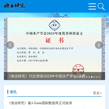
构建福建深远海养殖产业服务体系的探讨
王晓伟
深远海养殖是缓解近岸水域生态环境压力、拓展水产
养殖业发展空间、供给优质绿色水产品的重要途径。
福建省深远海养殖正处于起步阶段，管理部门出台了
《福建省深海装备养殖项目试点工作方案（2021—
2023年）》，研究破解深远海养殖产业技术，打造全
壳寡糖对中华绒螯蟹非特异性免疫的影响
高榆嘉
《渔业研究》刊文荣获2023年中国水产学会“优秀科技论文”
产业链，建立和完善产业服务体系，探索海水养殖新
领域、新机制、新模式。本文围绕深远海养殖产业发
展需求，坚持问题导向，提出了三个环节六个服务系
为了研究免疫增强剂壳寡糖对中华绒螯蟹（
Eriocheir
统的深远海养殖产业发展服务体系，即产前环节的基
sinensis
）非特异性免疫的影响及机制，实验选用45
资讯
更多+
础设施建设服务、财政金融支撑服务，产中环节的生
只（20±2） g附肢完整、个体均匀、健康的中华绒螯
产技术服务、产业供应链服务，以及产后环节的品牌
蟹，随机分为3组，每组15只，分别注射浓度为0（对
建设服务、加工流通服务，并给出了构建服务体系的
-1
照组）、50、200 μg·mL
的壳寡糖0.1 mL，24 h后收
《渔业研究》被J-Gate国际数据库正式收录
我国水产商业化育种现状与发展建议
韩枫
对策建议，旨在为深远海养殖产业可持续发展提供可
集血清和血淋巴细胞，分析免疫酶活力和免疫基因的
靠的服务性支撑体系。