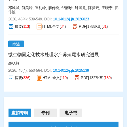
邓城城
,
何美峰
,
崔利峰
,
廖传松
,
邹丽珍
,
钟国龙
,
陈梦云
,
王晓宁
,
郭
传波
2026, 48(4): 539-549.
DOI:
10.14012/j.jfr.2026023
摘要
(
113
)
HTML全文
(
34
)
PDF[
1799KB
]
(
31
)
综述
微生物固定化技术处理水产养殖尾水研究进展
颜聪毅
2026, 48(4): 550-564.
DOI:
10.14012/j.jfr.2025139
摘要
(
336
)
HTML全文
(
110
)
PDF[
1327KB
]
(
130
)
虚拟专辑
专刊
电子书