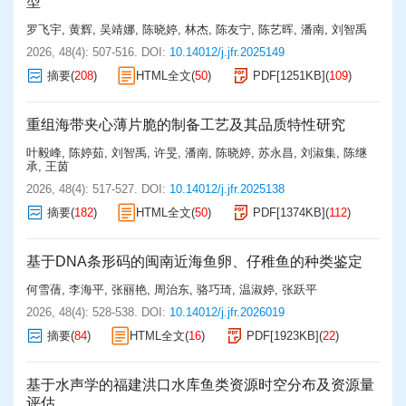
型
罗飞宇
,
黄辉
,
吴靖娜
,
陈晓婷
,
林杰
,
陈友宁
,
陈艺晖
,
潘南
,
刘智禹
2026, 48(4): 507-516.
DOI:
10.14012/j.jfr.2025149
摘要
(
208
)
HTML全文
(
50
)
PDF[
1251KB
]
(
109
)
重组海带夹心薄片脆的制备工艺及其品质特性研究
叶毅峰
,
陈婷茹
,
刘智禹
,
许旻
,
潘南
,
陈晓婷
,
苏永昌
,
刘淑集
,
陈继
承
,
王茵
2026, 48(4): 517-527.
DOI:
10.14012/j.jfr.2025138
摘要
(
182
)
HTML全文
(
50
)
PDF[
1374KB
]
(
112
)
基于DNA条形码的闽南近海鱼卵、仔稚鱼的种类鉴定
何雪蒨
,
李海平
,
张丽艳
,
周治东
,
骆巧琦
,
温淑婷
,
张跃平
2026, 48(4): 528-538.
DOI:
10.14012/j.jfr.2026019
摘要
(
84
)
HTML全文
(
16
)
PDF[
1923KB
]
(
22
)
基于水声学的福建洪口水库鱼类资源时空分布及资源量
评估