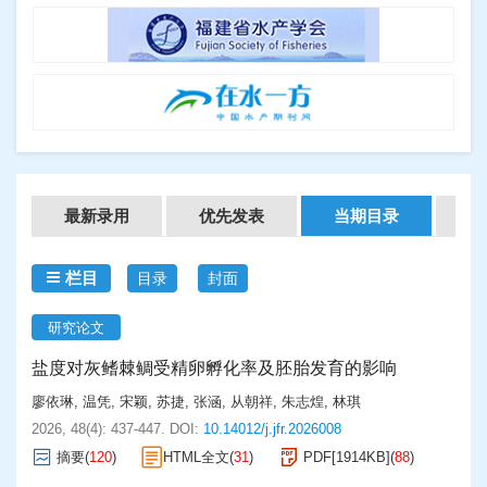
过9.72%时，过氧化氢酶活性逐渐降低；当饲料脂肪
间的抗热性能；采用荧光定量法分析经过热诱导1、
富集品系对锌的耐受性显著强于低富集品系，但两个
但受到了金属种类和生长发育阶段的影响，并且推测
意义
水平超过11.74%时，超氧化物歧化酶活性开始降低。
2、3 h后的实验组和对照组仿刺参的
HSP90a、
品系对铜的耐受性无明显差异；在成体期，高富集品
双碳背景下国内外主流低碳水产养殖技术发展
冯颖
牡蛎在应对金属胁迫时，金属区域化隔离的解毒效率
本研究为探讨牡蛎金属富集能力与其耐受性间的联系
5）分别以增重率和饲料系数为评价指标，进行二次多
gp96、HSP70、HSP26
和
proeintl（2）efl
温度耐受性
系成体96 h的铜、锌LC
均高于低富集品系，即高富
更高，也更适应环境的压力。
现状及对策研究
奠定基础，并进一步为解析牡蛎金属富集和解毒机制
50
项式分析，得出杉虎斑幼鱼饲料中适宜的脂肪水平为
相关基因的转录表达变化情况。研究发现：1）实验组
集品系对铜、锌的耐受性均显著强于低富集品系。
提供参考。另外，研究牡蛎金属富集及耐受现象对保
9.77%和10.39%。
仿刺参的亚致死温度为32 ℃，明显高于对照组的30
碳达峰、碳中和是中国应对气候变化的重要举措，水
障食品安全以及利用牡蛎作为环境检测指示生物都具
℃，实验组和对照组仿刺参的半致死温度分别为
产养殖业的碳减排对实现双碳目标至关重要，因而研
有重要意义。
33.1、31.9 ℃，表明高温驯化能够提高仿刺参的耐热
究并探索低碳水产养殖技术具有重要的现实意义。本
能力。2）实验组与对照组仿刺参的5种温度耐受性相
文以低碳发展理念为基础、双碳目标为背景，分析了
关基因的表达存在差异。在30 ℃高温刺激下，对照组
国内外低碳水产养殖技术发展的现状及动态，探讨了
小球藻的基因工程改造研究进展
张甜甜
仿刺参的
HSP90a、gp96、HSP70、HSP26
基因表达
中国低碳水产养殖技术发展亟待解决的问题，并结合
在温度刺激1、2 h后没有明显增加，而刺激3 h后才出
中国国情在创新低碳技术、完善政策法规、构建专业
现上调，表达量分别达到（9.801±1.303）、
人才等方面提出了相关对策建议，旨在为有效减少中
小球藻是一种可以利用阳光和二氧化碳进行光合生长
（2.508±0.910）、（8.649±1.936）、
最新录用
国水产养殖业温室气体的排放、推动水产养殖业高质
优先发表
当期目录
过
并积累生物质的单细胞微藻，被广泛用于生产生物燃
（34.787±4.978）；实验组仿刺参的
HSP90a、
量绿色转型提供科学参考，为实现中国双碳愿景贡献
料和其他高附加值产品，在水产养殖、食品、能源和
gp96、HSP70、HSP26
表达在温度刺激1 h后即出现
力量。
环境等领域均有重要应用。随着基因工程技术的发
显著上调，表达量分别达到（42.000±8.798）、
展，小球藻分子水平方面的研究和应用逐渐受到关
栏目
目录
封面
（20.019±6.224）、（218.750±78.701）、
注，对其进行特定的遗传改造也成为了可能。本文通
（93.710±5.674）。实验组仿刺参的4种温度耐受性相
过从转化系统、转化方法、转化影响因素、外源蛋白
关基因的上调时间早于对照组，表明实验组仿刺参对
表达等四个方面进行总结归纳，阐述了小球藻在基因
研究论文
外界高温的适应能力强于对照组。因此，高温驯化后
工程改造领域中的应用和仍存在的难题，期望为小球
的仿刺参能够更早地对外界高温变化做出反应。
藻的高附加值产品生产提供理论支持和参考。
盐度对灰鳍棘鲷受精卵孵化率及胚胎发育的影响
廖依琳
,
温凭
,
宋颖
,
苏捷
,
张涵
,
从朝祥
,
朱志煌
,
林琪
2026, 48(4): 437-447.
DOI:
10.14012/j.jfr.2026008
摘要
(
120
)
HTML全文
(
31
)
PDF[
1914KB
]
(
88
)