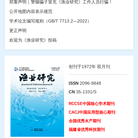
变化。结果显示，与对照组相比，壳寡糖显著提高了
郑重声明｜警惕骗子冒充《渔业研究》工作人员行骗！
中华绒螯蟹血清中超氧化物歧化酶、过氧化氢酶、谷
水产种业是水产养殖业发展的基石,推进商业化育种体
胱甘肽过氧化物酶和溶菌酶的活性，并且显著增加了
公开地图内容表示规范
系建设可以解决传统育种体系里科研与市场较为突出
血清中一氧化氮的含量，降低了血清中丙二醛的含
的分离问题。为进一步推进水产商业化育种发展,本文
量。实时荧光定量PCR结果显示，与对照组相比，壳
学术论文编写规则（GB/T 7713.2—2022）
通过文献查询、数据统计、案例对比等方式,分析我国
寡糖显著增强了Toll信号通路中
EsToll1、EsToll2、
水产种业企业发展现状及短板,认为我国水产种业企业
循环水养殖模式对凡纳滨对虾养殖水质及生长
牛江波
更正声明
EsMyD88、EsTube、EsPelle
和
EsDorsal
的表达，上
发展势头良好,表现在企业育种意识提升、保种控种技
性能的影响
调抗脂多糖因子
EsALF
和
EsALF3
的表达。研究表明，
术有效应用、商业化育种形式多样等方面;同时,我国水
欢迎为《渔业研究》投稿
壳寡糖能够提高中华绒螯蟹非特异性免疫和抗氧化能
产种业企业也存在企业竞争力弱、发展潜力不足、抗
试验以平均体质量（2.39±0.20）g凡纳滨对虾为放养
力，开启Toll信号通路，促进抗脂多糖因子的表达。本
风险能力弱等问题,表现在自主创新能力不足、育种研
对象，设置循环水养殖组（RAG）和传统工厂化养殖
研究为壳寡糖在中华绒螯蟹中的应用提供理论支撑。
发投入少、企业规模偏小等方面。因此,本文提出通过
3
组（IAG）,每组3个重复；放养密度为750尾/m
,盐度
从育种对象、育种流程两方面差异化制定育种创新策
18;养殖期为2022年7月23日至9月10日，为期50 d。通
略,纵向延伸、横向拓宽种业产业链等措施,进一步提升
过分析循环水养殖模式下的凡纳滨对虾（Litopenaeus
淡水与海水养殖的暗纹东方鲀
陈微佳
我国水产种业竞争力,促进水产商业化育种发展。
创刊于1972年 双月刊
vannamei）生长性能及其水质指标差异，探究循环水
(
Takifuguobscurus
)幼鱼的生长、生化指标和消
养殖模式在养殖生产上的可行性。结果显示，RAG平
化酶活力的差异
均水温显著高于IAG（P<0.05）,溶解氧浓度较IAG高
本文通过比较暗纹东方鲀(
Takifugu obscurus
)幼鱼在
2.45%;养殖期RAG氨氮极显著低于IAG（P<0.01）,系
淡水与海水养殖期间的个体生长指标,测定消化酶和非
ISSN
2096-9848
统成熟稳定（12 d）后亚硝态氮较IAG低24.29%;RAG
特异性免疫酶活性、肌肉生化组分,探讨淡水养殖对其
虽成活率较IAG低2.17%,但收获个体质量、单位水体
CN
35-1331/S
生长和生理的影响。结果表明,淡、海水养殖的暗纹东
产量、特定生长率、增重率均高于IAG;RAG的摄食率
方鲀幼鱼的体长、体质量增长受养殖水盐度的影响极
饲料脂肪水平对杉虎斑幼鱼生长性能、体成
谢瑞涛
和饵料系数低于IAG,但未表现出显著性差异
显著(
P
<0.01),淡水组幼鱼生长指标优于海水组;淡水组
RCCSE中国核心学术期刊
分、血清生化指标和肝脏酶活性的影响
（P>0.05）,各组的特定生长率与几何平均体质量均表
+
+
暗纹东方鲀幼鱼钠-钾ATP酶(Na
/K
-ATPase)活力显
现出显著的负相关关系（P<0.05）。综合表明，循环
著小于海水组,溶菌酶(LZM)活力显著大于海水组
CACJ中国应用型核心期刊
目的
水养殖模式可有效控制关键水质因子指标并使其处于
(
P
<0.05);抗氧化酶活力、消化酶活力和肌肉生化组分
为探讨饲料中不同脂肪水平对杉虎斑（褐点石斑鱼
♀
×
全国优秀水产期刊
较低水平，对节约水资源及保护环境具有重要作用。
在淡、海水组之间无显著差异(
P
>0.05)。相较于海水
清水石斑鱼♂，
Epinephelus fuscoguttatus ♀ × E.
方法
此外，在养殖生产实践中，循环水养殖模式对凡纳滨
养殖,淡水养殖更有利于暗纹东方鲀的生长。本研究结
polyphekadion
♂）幼鱼生长性能、体成分和生化指标
以鱼油为主要脂肪源，配制5种脂肪水平分别为5.86%
福建省优秀科技期刊
对虾的生长及产量提高也具有一定的促进作用，具备
果可以为暗纹东方鲀淡水规模化健康养殖提供科学数
的影响。
（L1）、7.74%（L2）、9.72%（L3）、11.74%
结果
不同金属富集能力品系福建牡蛎铜、锌耐受性
郭安琪
较强的可行性。
据。