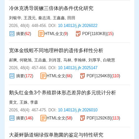
冷休克诱导斑鳜三倍体的条件优化研究
刘银华
,
王茂元
,
秦志清
,
王鑫鑫
,
田田
2026, 48(4): 448-456.
DOI:
10.14012/j.jfr.2026022
摘要
(
62
)
HTML全文
(
9
)
PDF[
1183KB
]
(
15
)
宽体金线蛭不同地理种群的遗传多样性分析
郝爽
,
何晓旭
,
王垚鑫
,
刘肖莲
,
马林
,
李翰林
,
刘厚孚
,
白晓慧
2026, 48(4): 457-466.
DOI:
10.14012/j.jfr.2025147
摘要
(
172
)
HTML全文
(
66
)
PDF[
1294KB
]
(
110
)
鹅头红金鱼3个养殖群体形态差异的多元统计分析
黄文
,
王姝
,
李森
2026, 48(4): 467-475.
DOI:
10.14012/j.jfr.2026010
摘要
(
146
)
HTML全文
(
58
)
PDF[
1292KB
]
(
113
)
大菱鲆肠道铜绿假单胞菌的鉴定与特性研究