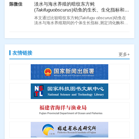
略,纵向延伸、横向拓宽种业产业链等措施,进一步提升
过分析循环水养殖模式下的凡纳滨对虾（Litopenaeus
淡水与海水养殖的暗纹东方鲀
陈微佳
我国水产种业竞争力,促进水产商业化育种发展。
vannamei）生长性能及其水质指标差异，探究循环水
(
Takifuguobscurus
)幼鱼的生长、生化指标和消
养殖模式在养殖生产上的可行性。结果显示，RAG平
化酶活力的差异
均水温显著高于IAG（P<0.05）,溶解氧浓度较IAG高
本文通过比较暗纹东方鲀(
Takifugu obscurus
)幼鱼在
2.45%;养殖期RAG氨氮极显著低于IAG（P<0.01）,系
淡水与海水养殖期间的个体生长指标,测定消化酶和非
统成熟稳定（12 d）后亚硝态氮较IAG低24.29%;RAG
特异性免疫酶活性、肌肉生化组分,探讨淡水养殖对其
虽成活率较IAG低2.17%,但收获个体质量、单位水体
生长和生理的影响。结果表明,淡、海水养殖的暗纹东
产量、特定生长率、增重率均高于IAG;RAG的摄食率
方鲀幼鱼的体长、体质量增长受养殖水盐度的影响极
饲料脂肪水平对杉虎斑幼鱼生长性能、体成
谢瑞涛
和饵料系数低于IAG,但未表现出显著性差异
显著(
P
<0.01),淡水组幼鱼生长指标优于海水组;淡水组
分、血清生化指标和肝脏酶活性的影响
（P>0.05）,各组的特定生长率与几何平均体质量均表
+
+
暗纹东方鲀幼鱼钠-钾ATP酶(Na
/K
-ATPase)活力显
现出显著的负相关关系（P<0.05）。综合表明，循环
友情链接
著小于海水组,溶菌酶(LZM)活力显著大于海水组
目的
更多+
水养殖模式可有效控制关键水质因子指标并使其处于
(
P
<0.05);抗氧化酶活力、消化酶活力和肌肉生化组分
为探讨饲料中不同脂肪水平对杉虎斑（褐点石斑鱼
♀
×
较低水平，对节约水资源及保护环境具有重要作用。
在淡、海水组之间无显著差异(
P
>0.05)。相较于海水
清水石斑鱼♂，
Epinephelus fuscoguttatus ♀ × E.
方法
此外，在养殖生产实践中，循环水养殖模式对凡纳滨
养殖,淡水养殖更有利于暗纹东方鲀的生长。本研究结
polyphekadion
♂）幼鱼生长性能、体成分和生化指标
以鱼油为主要脂肪源，配制5种脂肪水平分别为5.86%
对虾的生长及产量提高也具有一定的促进作用，具备
果可以为暗纹东方鲀淡水规模化健康养殖提供科学数
的影响。
（L1）、7.74%（L2）、9.72%（L3）、11.74%
结果
不同金属富集能力品系福建牡蛎铜、锌耐受性
郭安琪
较强的可行性。
据。
（L4）、13.68%（L5）的等氮饲料，并选用初始平均
1）当饲料脂肪水平为9.72%~11.74%时，杉虎斑幼鱼
分析
体质量为7.16 g左右的杉虎斑幼鱼，随机分为5组，每
生长性能最佳，增重率和肥满度显著最高，饲料系数
结论
组3个重复，每个重复20尾鱼，开展为期56 d的投喂实
背景
显著最低（
P
<0.05）。2）饲料脂肪水平对杉虎斑全
本研究条件下，杉虎斑幼鱼饲料中脂肪的建议添加量
验。
牡蛎具有强大的金属富集能力，被称为铜、锌超富集
鱼和肌肉水分含量影响不显著，全鱼和肌肉粗脂肪含
为9.77%~10.39%。
意义
生物。同时，牡蛎在富集大量铜、锌后仍能正常存
量随脂肪水平的升高而逐渐升高，全鱼粗蛋白含量随
目的
本研究结果可为杉虎斑幼鱼精准、高效配合饲料的开
活，表现出超强的金属耐受能力。牡蛎对金属的富集
脂肪水平的升高而逐渐降低。3）血清总蛋白、白蛋
探究不同金属富集能力的福建牡蛎在不同发育阶段对
发提供参考依据。
能力存在显著的个体差异，是一种数量性状。目前已
白、低密度脂蛋白含量均随饲料脂肪水平的升高而降
铜、锌耐受性的差异。
方法
仿刺参南移养殖温度耐受性相关基因的差异表
朱志煌
有采用富集动力学和全基因组关联分析等方法对牡蛎
低，血清葡萄糖、甘油三酯、总胆固醇、高密度脂蛋
本研究利用福建牡蛎（
Crassostrea angulata
）高铜锌
达分析
金属富集能力差异的机制进行解析的研究。但富集能
白含量以及谷丙转氨酶和谷草转氨酶活性随饲料脂肪
富集品系和低铜锌富集品系开展实验，测定不同品系
结果
力差异是否影响金属耐受性尚无定论。
水平的升高而升高。4）当饲料脂肪水平从5.86%上升
本研究将仿刺参幼苗从北方南移至福建进行养殖，在
福建牡蛎亲本的金属含量，并对两者D形幼体和6月龄
两品系间亲本的铜、锌含量均有显著差异；在D形幼体
到9.72%时，杉虎斑幼鱼肝脏超氧化物歧化酶、过氧
自然水温下饲养1年，并作为南移福建养殖的实验组，
成体进行铜、锌急性毒性实验，计算半致死浓度
期，低富集品系幼体24 h的锌LC
显著低于高富集品
结论
50
化氢酶和溶菌酶活性均逐渐升高；当饲料脂肪水平超
同时以北方相同苗龄的仿刺参作为对照组，比较两组
（LC
）。
系幼体，24 h铜LC
在两个品系中无显著差异，即高
福建牡蛎铜、锌富集能力越高，其耐受能力也越强，
50
50